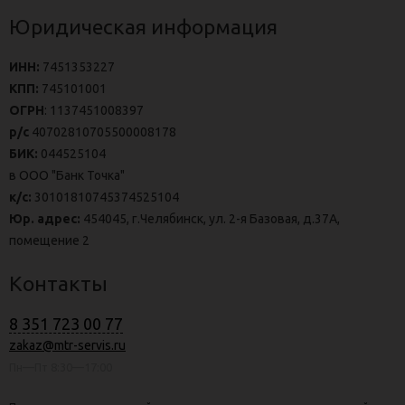
Юридическая информация
ИНН:
7451353227
КПП:
745101001
ОГРН
: 1137451008397
р/с
40702810705500008178
БИК:
044525104
в ООО "Банк Точка"
к/с:
30101810745374525104
Юр. адрес:
454045, г.Челябинск, ул. 2-я Базовая, д.37А,
помещение 2
Контакты
8 351 723 00 77
zakaz@mtr-servis.ru
Пн—Пт 8:30—17:00