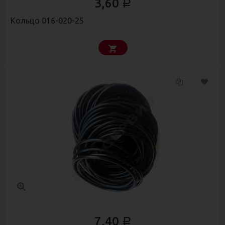
3,60
Р
Кольцо 016-020-25
7,40
Р