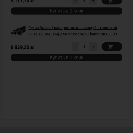
9 117,70
Р
Купить в 1 клик
Рукав (шланг) напорно-всасывающий с головкой
ГР-80 (75мм - 6м) для мотопомп Champion C2509
-
+
8 939,20
Р
Купить в 1 клик