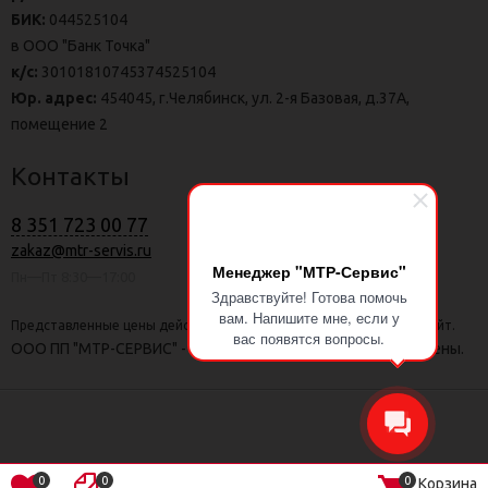
БИК:
044525104
в ООО "Банк Точка"
к/с:
30101810745374525104
Юр. адрес:
454045, г.Челябинск, ул. 2-я Базовая, д.37А,
помещение 2
Контакты
8 351 723 00 77
zakaz@mtr-servis.ru
Менеджер "МТР-Сервис"
Пн—Пт 8:30—17:00
Здравствуйте! Готова помочь
вам. Напишите мне, если у
Представленные цены действительны только при заказе через сайт.
вас появятся вопросы.
ООО ПП "МТР-СЕРВИС" - г. Калининград | Все права защищены.
0
0
0
Корзина