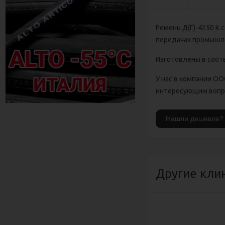
Ремень Д(Г)-4250 К 
передачах промышле
Изготовлены в соотв
У нас в компании О
интересующим вопро
Другие кли