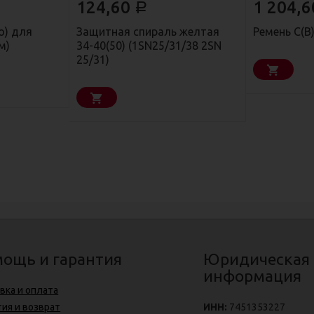
124,60
1 204,
Р
о) для
Защитная спираль желтая
Ремень С(В
м)
34-40(50) (1SN25/31/38 2SN
25/31)
ощь и гарантия
Юридическая
информация
вка и оплата
тия и возврат
ИНН:
7451353227