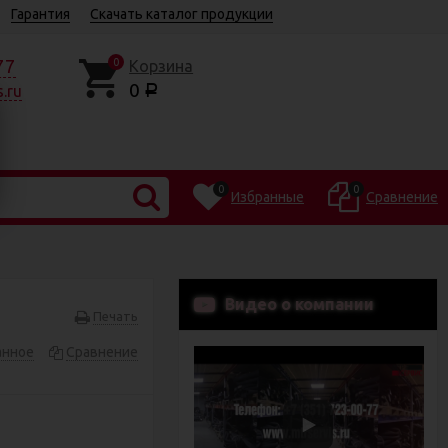
Гарантия
Скачать каталог продукции
77
0
Корзина
0
.ru
Р
0
0
Избранные
Сравнение
Видео о компании
Печать
анное
Сравнение