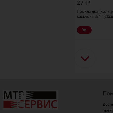
27
Р
Прокладка (кольц
камлока 3/4" (20м
Пом
Доста
Гаран