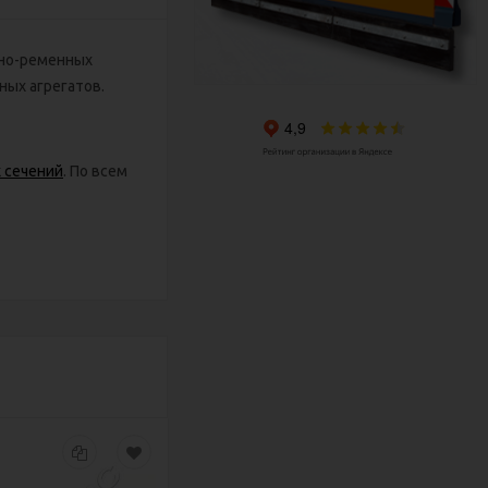
ино-ременных
ных агрегатов.
 сечений
. По всем