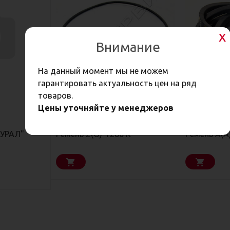
Внимание
На данный момент мы не можем
гарантировать актуальность цен на ряд
товаров.
Цены уточняйте у менеджеров
100,50
68,10
Р
Р
"УРАЛ"
Ремень Z(О)-1280 К
Ремень А(А