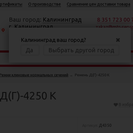
ртификаты
О производстве
Сравнение цен доставки товара
Ваш город:
Калининград
8 351 723 00 
г. Калининград,
zakaz@mtr-servis
Московский пр., 184
✖
Калининград ваш город?
Пн—Пт 8:30—17:00
Да
Выбрать другой город
Ремни клиновые нормальных сечений
→
Ремень Д(Г)-4250 К
Д(Г)-4250 К
В избр
Д4350
Артикул: