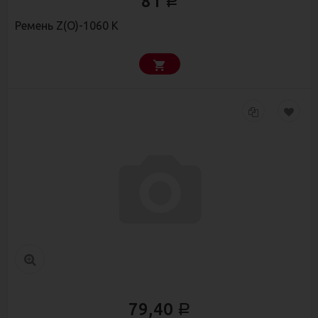
81
Р
Ремень Z(О)-1060 К
79,40
Р