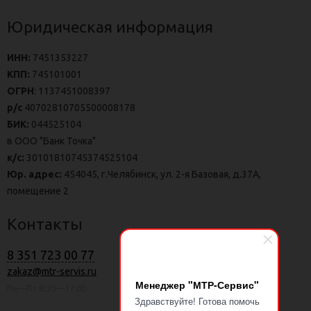
Юридическая информация
ИНН:
7451353227
КПП:
745101001
ОГРН
: 1137451008397
р/с
40702810705500008178
БИК:
044525104
в ООО "Банк Точка"
к/с:
30101810745374525104
Юр. адрес:
454045, г.Челябинск, ул. 2-я Базовая, д.37А,
помещение 2
Контакты
8 351 723 00 77
zakaz@mtr-servis.ru
Менеджер "МТР-Сервис"
Пн—Пт 8:30—17:00
Здравствуйте! Готова помочь