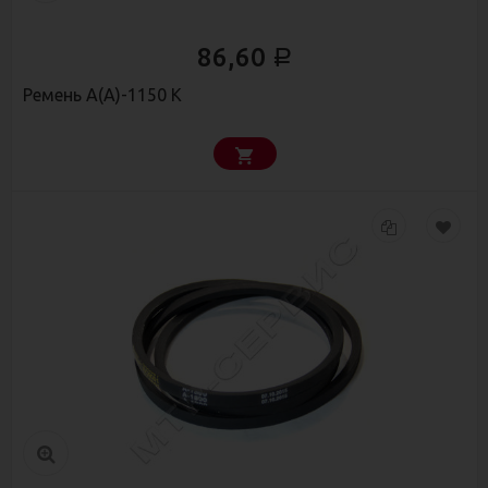
86,60
Р
Ремень А(А)-1150 К