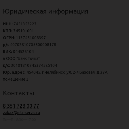
Юридическая информация
ИНН:
7451353227
КПП:
745101001
ОГРН
: 1137451008397
р/с
40702810705500008178
БИК:
044525104
в ООО "Банк Точка"
к/с:
30101810745374525104
Юр. адрес:
454045, г.Челябинск, ул. 2-я Базовая, д.37А,
помещение 2
Контакты
8 351 723 00 77
zakaz@mtr-servis.ru
Пн—Пт 8:30—17:00