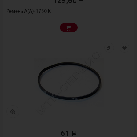
129,60
Р
Ремень А(А)-1750 К
61
Р