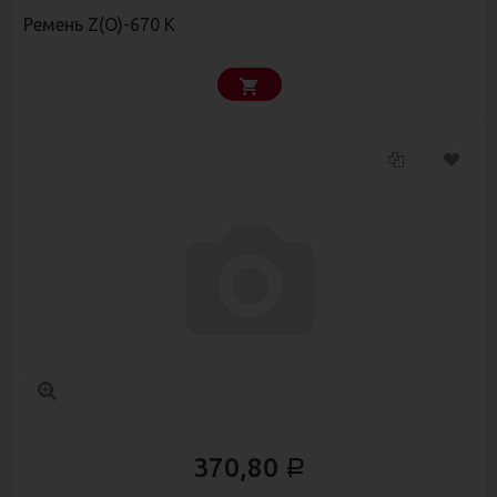
Ремень Z(О)-670 К
370,80
Р