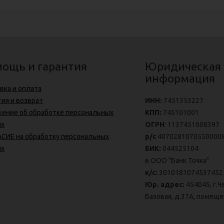
ощь и гарантия
Юридическая
информация
вка и оплата
тия и возврат
ИНН:
7451353227
ение об обработке персональных
КПП:
745101001
ых
ОГРН
: 1137451008397
СИЕ на обработку персональных
р/с
4070281070550000
ых
БИК:
044525104
в ООО "Банк Точка"
к/с:
3010181074537452
Юр. адрес:
454045, г.Ч
Базовая, д.37А, помеще