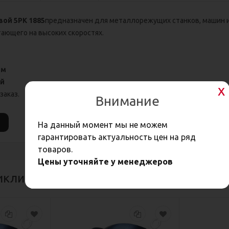
ой 5РК 1885
предназначен для металлорежущих станков, машин и
ающего на высоких скоростях.
мм
ай
заказ.
Внимание
На данный момент мы не можем
гарантировать актуальность цен на ряд
товаров.
Цены уточняйте у менеджеров
иклиновые ремни