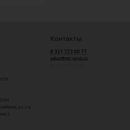
Контакты
8 351 723 00 77
zakaz@mtr-servis.ru
Пн—Пт 8:30—17:00
8178
5104
елябинск, ул. 2-я
ние 2