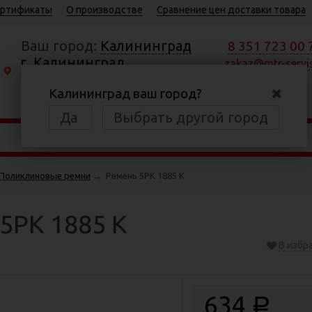
ртификаты
О производстве
Сравнение цен доставки товара
Ваш город:
Калининград
8 351 723 00 
г. Калининград,
zakaz@mtr-servis
Московский пр., 184
✖
Калининград ваш город?
Пн—Пт 8:30—17:00
Да
Выбрать другой город
Поликлиновые ремни
→
Ремень 5РК 1885 К
5РК 1885 К
В избр
634
Р