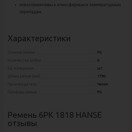
невосприимчивы к атмосферным и температурным
перепадам.
Характеристики
Сечение ремня
PK
Количество ребер
6
Ед. измерения
шт
Длина ремня (мм)
1790
Производитель
Чехия
Профиль ремня
PK
Ремень 6РК 1818 HANSE
отзывы