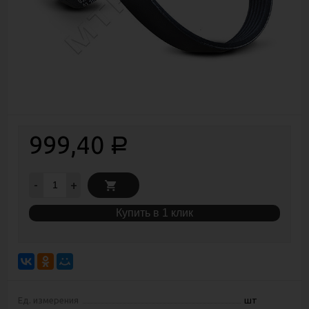
999,40
Р
-
+
Купить в 1 клик
Ед. измерения
шт