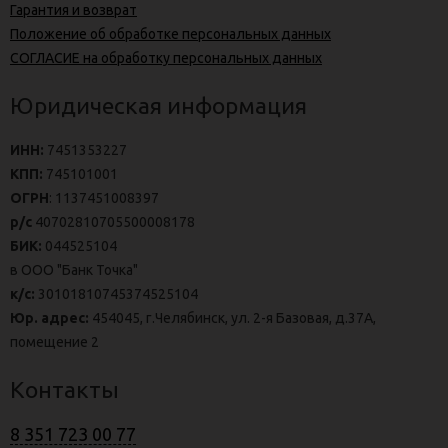
Гарантия и возврат
Положение об обработке персональных данных
СОГЛАСИЕ на обработку персональных данных
Юридическая информация
ИНН:
7451353227
КПП:
745101001
ОГРН
: 1137451008397
р/с
40702810705500008178
БИК:
044525104
в ООО "Банк Точка"
к/с:
30101810745374525104
Юр. адрес:
454045, г.Челябинск, ул. 2-я Базовая, д.37А,
помещение 2
Контакты
8 351 723 00 77