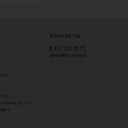
Контакты
8 351 723 00 77
zakaz@mtr-servis.ru
Пн—Пт 8:30—17:00
8178
5104
елябинск, ул. 2-я
ние 2