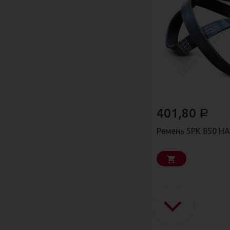
401,80
Р
Ремень 5РК 850 H