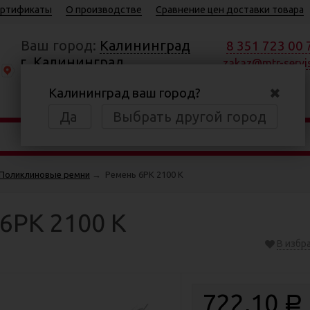
ртификаты
О производстве
Сравнение цен доставки товара
Ваш город:
Калининград
8 351 723 00 
г. Калининград,
zakaz@mtr-servis
Московский пр., 184
✖
Калининград ваш город?
Пн—Пт 8:30—17:00
Да
Выбрать другой город
Поликлиновые ремни
→
Ремень 6РК 2100 К
6РК 2100 К
В избр
722,10
Р