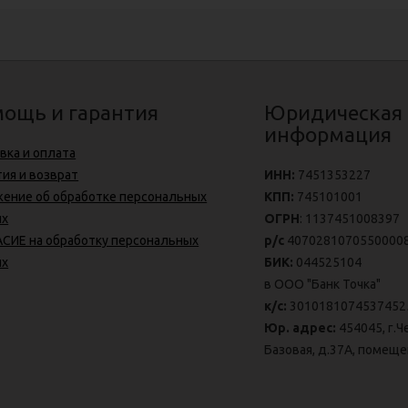
ощь и гарантия
Юридическая
информация
вка и оплата
тия и возврат
ИНН:
7451353227
ение об обработке персональных
КПП:
745101001
ых
ОГРН
: 1137451008397
СИЕ на обработку персональных
р/с
4070281070550000
ых
БИК:
044525104
в ООО "Банк Точка"
к/с:
3010181074537452
Юр. адрес:
454045, г.Ч
Базовая, д.37А, помеще