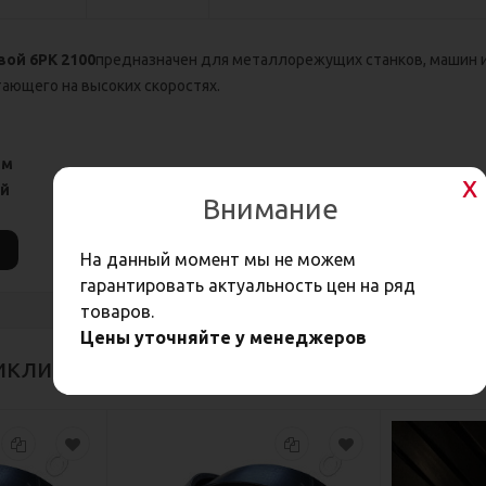
ой 6РК 2100
предназначен для металлорежущих станков, машин и
ающего на высоких скоростях.
мм
ай
Внимание
На данный момент мы не можем
гарантировать актуальность цен на ряд
товаров.
Цены уточняйте у менеджеров
иклиновые ремни