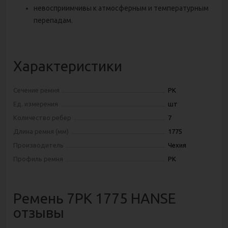
невосприимчивы к атмосферным и температурным
перепадам.
Характеристики
Сечение ремня
PK
Ед. измерения
шт
Количество ребер
7
Длина ремня (мм)
1775
Производитель
Чехия
Профиль ремня
PK
Ремень 7РК 1775 HANSE
отзывы