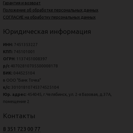
Гарантия и возврат
Положение об обработке персональных данных
СОГЛАСИЕ на обработку персональных данных
Юридическая информация
ИНН:
7451353227
КПП:
745101001
ОГРН
: 1137451008397
р/с
40702810705500008178
БИК:
044525104
в ООО "Банк Точка"
к/с:
30101810745374525104
Юр. адрес:
454045, г.Челябинск, ул. 2-я Базовая, д.37А,
помещение 2
Контакты
8 351 723 00 77