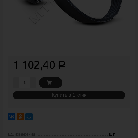
1 102,40
Р
-
+
Купить в 1 клик
Ед. измерения
шт