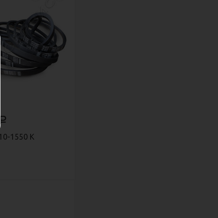
Р
10-1550 К