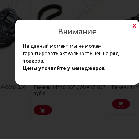
Внимание
На данный момент мы не можем
гарантировать актуальность цен на ряд
товаров.
Цены уточняйте у менеджеров
278,50
175,90
Р
/ AVX10-850
Ремень 14*10-937 / AVX17-937
Ремень 11*
зуб К