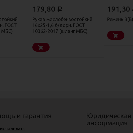
179,80
191,30
Р
стойкий
Рукав маслобензостойкий
Ремень В(Б
рн. ГОСТ
16х25-1,6 б/дорн. ГОСТ
г МБС)
10362-2017 (шланг МБС)
ощь и гарантия
Юридическая
информация
вка и оплата