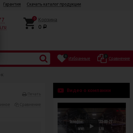
Гарантия
Скачать каталог продукции
77
0
Корзина
0
.ru
Р
0
0
Избранные
Сравнение
 К
Видео о компании
Печать
анное
Сравнение