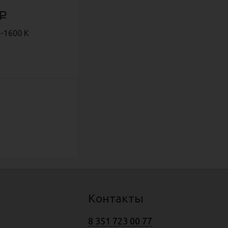
Р
)-1600 К
Контакты
8 351 723 00 77