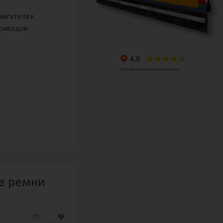
вигателя к
приводов
е ремни