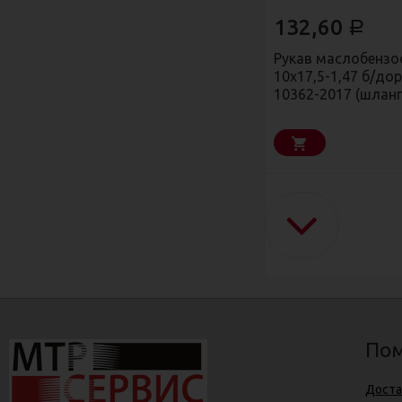
132,60
Р
Рукав маслобензо
10х17,5-1,47 б/до
10362-2017 (шлан
Пом
Доста