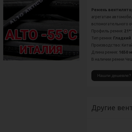
Ремень вентилято
агрегатам автомоби
вспомогательного о
Профиль ремня:
21*
Тип ремня:
Гладкий
Производство: Кита
Длина ремня:
1650 
В наличии ремни Чеш
Другие вен