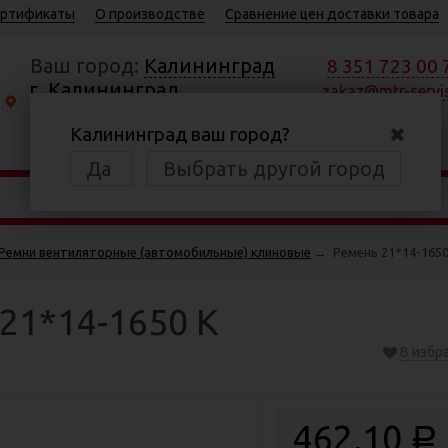
ртификаты
О производстве
Сравнение цен доставки товара
Ваш город:
Калининград
8 351 723 00 
г. Калининград,
zakaz@mtr-servis
Московский пр., 184
✖
Калининград ваш город?
Пн—Пт 8:30—17:00
Да
Выбрать другой город
Ремни вентиляторные (автомобильные) клиновые
→
Ремень 21*14-1650
21*14-1650 К
В избр
462,10
Р