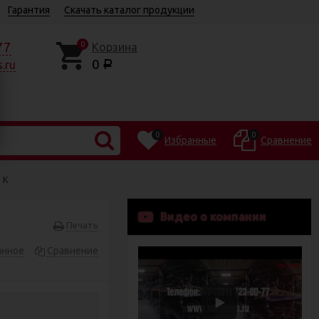
Гарантия
Скачать каталог продукции
77
0
Корзина
0
.ru
Р
0
0
Избранные
Сравнение
 К
Видео о компании
Печать
анное
Сравнение