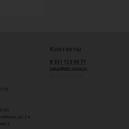
Контакты
8 351 723 00 77
zakaz@mtr-servis.ru
Пн—Пт 8:30—17:00
8178
5104
елябинск, ул. 2-я
ние 2