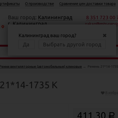
ртификаты
О производстве
Сравнение цен доставки товара
Ваш город:
Калининград
8 351 723 00 
г. Калининград,
zakaz@mtr-servis
Московский пр., 184
✖
Калининград ваш город?
Пн—Пт 8:30—17:00
Да
Выбрать другой город
Ремни вентиляторные (автомобильные) клиновые
→
Ремень 21*14-1735
21*14-1735 К
В избр
411,30
Р