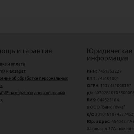
ощь и гарантия
Юридическая
информация
вка и оплата
тия и возврат
ИНН:
7451353227
ение об обработке персональных
КПП:
745101001
ых
ОГРН
: 1137451008397
СИЕ на обработку персональных
р/с
4070281070550000
ых
БИК:
044525104
в ООО "Банк Точка"
к/с:
3010181074537452
Юр. адрес:
454045, г.Ч
Базовая, д.37А, помеще