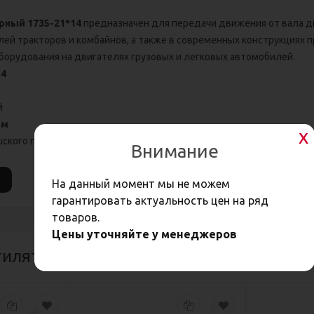
рный 1735-21*14
предназначен для передачи движения от вала д
лей тракторов и комбайнов, а также в современных конструкциях 
борудования на двигателях грузовых и легковых автомобилей.
14
й
мм
ского производства AVX HANSE (Globelt).
Внимание
На данный момент мы не можем
гарантировать актуальность цен на ряд
товаров.
Цены уточняйте у менеджеров
тиляторные (автомобильные) клиновы