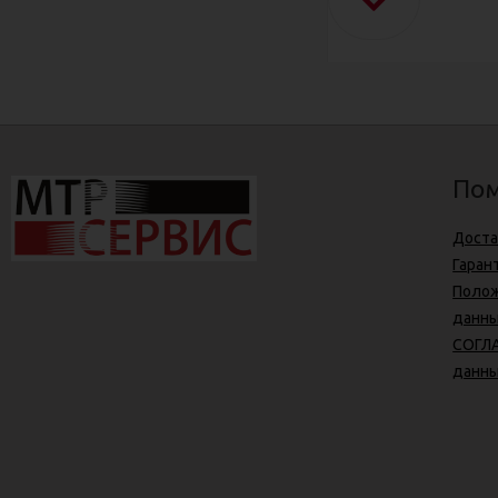
Пом
Доста
Гаран
Полож
данн
СОГЛА
данн