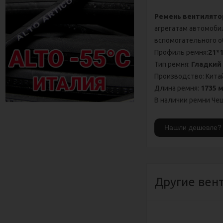
Ремень вентилято
агрегатам автомоби
вспомогательного о
Профиль ремня:
21*
Тип ремня:
Гладкий
Производство: Кита
Длина ремня:
1735 
В наличии ремни Чеш
Другие вен