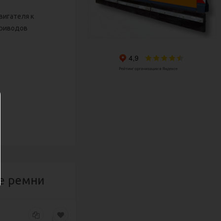
вигателя к
приводов
е ремни