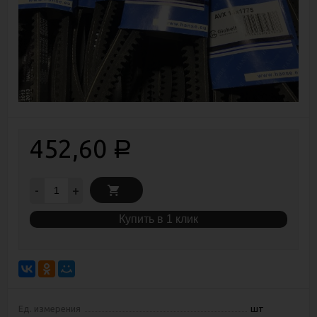
452,60
Р
-
+
Купить в 1 клик
Ед. измерения
шт