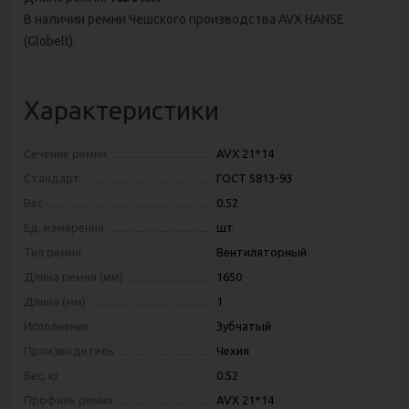
В наличии ремни Чешского производства AVX HANSE
(Globelt).
Характеристики
Сечение ремня
AVX 21*14
Стандарт
ГОСТ 5813-93
Вес
0.52
Ед. измерения
шт
Тип ремня
Вентиляторный
Длина ремня (мм)
1650
Длина (мм)
1
Исполнение
Зубчатый
Производитель
Чехия
Вес, кг
0.52
Профиль ремня
AVX 21*14