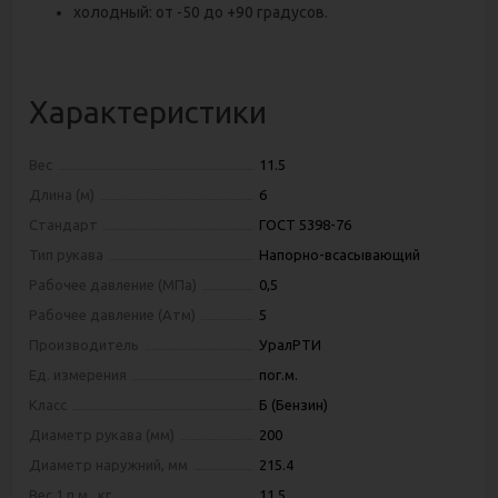
холодный: от -50 до +90 градусов.
Характеристики
Вес
11.5
Длина (м)
6
Стандарт
ГОСТ 5398-76
Тип рукава
Напорно-всасывающий
Рабочее давление (МПа)
0,5
Рабочее давление (Атм)
5
Производитель
УралРТИ
Ед. измерения
пог.м.
Класс
Б (Бензин)
Диаметр рукава (мм)
200
Диаметр наружний, мм
215.4
Вес 1 п.м., кг
11.5