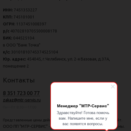
ИНН:
7451353227
КПП:
745101001
ОГРН
: 1137451008397
р/с
40702810705500008178
БИК:
044525104
в ООО "Банк Точка"
к/с:
30101810745374525104
Юр. адрес:
454045, г.Челябинск, ул. 2-я Базовая, д.37А,
помещение 2
Контакты
8 351 723 00 77
zakaz@mtr-servis.ru
Менеджер "МТР-Сервис"
Пн—Пт 8:30—17:00
Здравствуйте! Готова помочь
вам. Напишите мне, если у
Представленные цены действительны только при заказе через сайт.
вас появятся вопросы.
ООО ПП "МТР-СЕРВИС" - г. Калининград | Все права защищены.