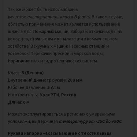
Так же может быть использован в
качестве
альтернативы класса В (вода)
. В таком случае,
областью применения может является использование
шланга для: Пожарных машин; Забора и откачки воды из
колодцев, сточных ям и канализации в коммунальном
хозяйстве; Вакуумных машин; Насосных станций и
установок; Перекачки пресной и морской воды;
Ирригационных и гидротехнических систем.
Класс:
Б (Бензин)
Внутренний диаметр рукава:
200 мм
Рабочее давление:
5 Атм
Изготовитель:
УралРТИ
,
Россия
Длина:
6 м
Может эксплуатироваться в регионах с умеренными
условиями, выдерживая
температуру от -35С до +90С
.
Рукава напорно –всасывающие с текстильным