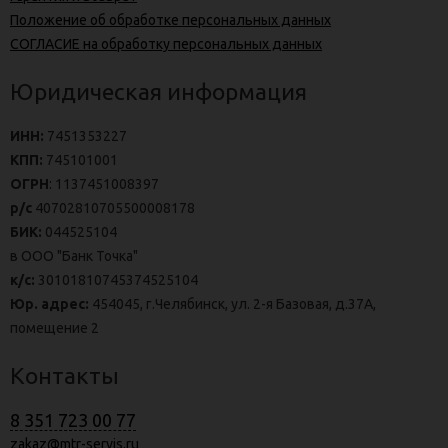
Положение об обработке персональных данных
СОГЛАСИЕ на обработку персональных данных
Юридическая информация
ИНН:
7451353227
КПП:
745101001
ОГРН
: 1137451008397
р/с
40702810705500008178
БИК:
044525104
в ООО "Банк Точка"
к/с:
30101810745374525104
Юр. адрес:
454045, г.Челябинск, ул. 2-я Базовая, д.37А,
помещение 2
Контакты
8 351 723 00 77
zakaz@mtr-servis.ru