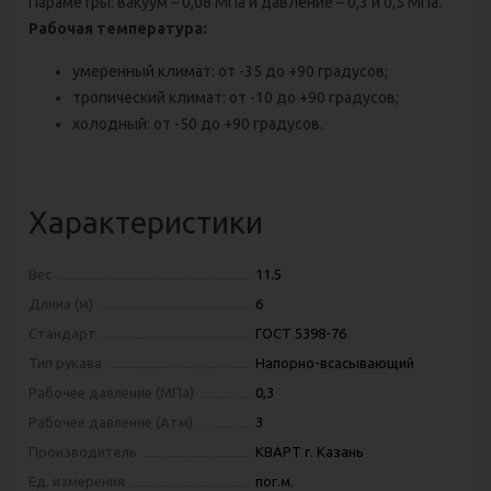
Параметры: вакуум – 0,08 МПа и давление – 0,3 и 0,5 МПа.
Рабочая температура:
умеренный климат: от -35 до +90 градусов;
тропический климат: от -10 до +90 градусов;
холодный: от -50 до +90 градусов.
Характеристики
Вес
11.5
Длина (м)
6
Стандарт
ГОСТ 5398-76
Тип рукава
Напорно-всасывающий
Рабочее давление (МПа)
0,3
Рабочее давление (Атм)
3
Производитель
КВАРТ г. Казань
Ед. измерения
пог.м.