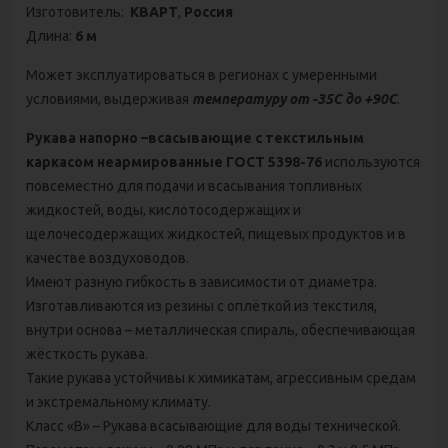
Изготовитель:
КВАРТ
,
Россия
Длина:
6 м
Может эксплуатироваться в регионах с умеренными
условиями, выдерживая
температуру от -35С до +90С
.
Рукава напорно –всасывающие с текстильным
каркасом неармированные ГОСТ 5398-76
используются
повсеместно для подачи и всасывания топливных
жидкостей, воды, кислотосодержащих и
щелочесодержащих жидкостей, пищевых продуктов и в
качестве воздуховодов.
Имеют разную гибкость в зависимости от диаметра.
Изготавливаются из резины с оплёткой из текстиля,
внутри основа – металлическая спираль, обеспечивающая
жёсткость рукава.
Такие рукава устойчивы к химикатам, агрессивным средам
и экстремальному климату.
Класс «В» – Рукава всасывающие для воды технической.