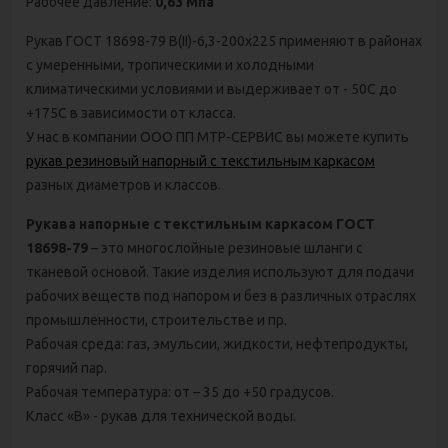
Рабочее давление:
0,63 Мпа
Рукав ГОСТ 18698-79 В(II)-6,3-200х225 применяют в районах
с умеренными, тропическими и холодными
климатическими условиями и выдерживает от - 50С до
+175С в зависимости от класса.
У нас в компании ООО ПП МТР-СЕРВИС вы можете купить
рукав резиновый напорный с текстильным каркасом
разных диаметров и классов.
Рукава напорные с текстильным каркасом ГОСТ
18698-79
– это многослойные резиновые шланги с
тканевой основой. Такие изделия используют для подачи
рабочих веществ под напором и без в различных отраслях
промышленности, строительстве и пр.
Рабочая среда: газ, эмульсии, жидкости, нефтепродукты,
горячий пар.
Рабочая температура: от – 35 до +50 градусов.
Класс «В» - рукав для технической воды.