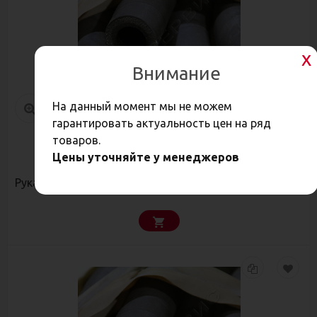
Внимание
На данный момент мы не можем
гарантировать актуальность цен на ряд
товаров.
394,10
Цены уточняйте у менеджеров
Р
Рукав ПАР-2 20х41-8атм (до 20м) ГОСТ 18698-79 К.