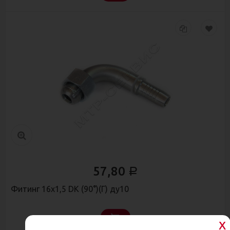
57,80
Р
Фитинг 16х1,5 DK (90°)(Г) ду10