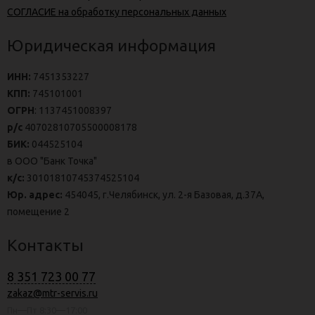
СОГЛАСИЕ на обработку персональных данных
Юридическая информация
ИНН:
7451353227
КПП:
745101001
ОГРН
: 1137451008397
р/с
40702810705500008178
БИК:
044525104
в ООО "Банк Точка"
к/с:
30101810745374525104
Юр. адрес:
454045, г.Челябинск, ул. 2-я Базовая, д.37А,
помещение 2
Контакты
8 351 723 00 77
zakaz@mtr-servis.ru
Пн—Пт 8:30—17:00