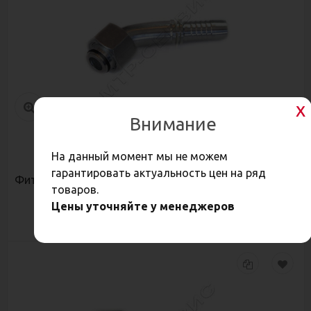
Внимание
356,70
На данный момент мы не можем
Р
гарантировать актуальность цен на ряд
Фитинг 36х2,0 DKOL (45)(Г) ду20 (1k)
товаров.
Цены уточняйте у менеджеров