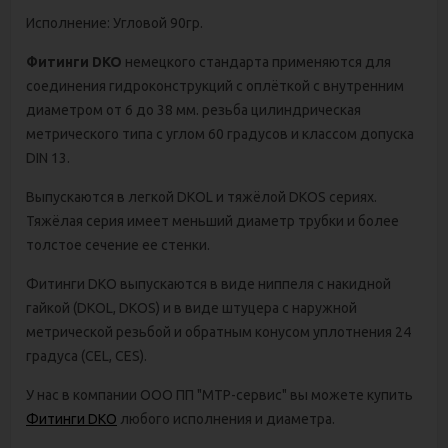
Исполнение: Угловой 90гр.
Фитинги DKO
немецкого стандарта применяются для
соединения гидроконструкций с оплёткой с внутренним
диаметром от 6 до 38 мм. резьба цилиндрическая
метрического типа с углом 60 градусов и классом допуска
DIN 13.
Выпускаются в легкой DKOL и тяжёлой DKOS сериях.
Тяжёлая серия имеет меньший диаметр трубки и более
толстое сечение ее стенки.
Фитинги DKO выпускаются в виде ниппеля с накидной
гайкой (DKOL, DKOS) и в виде штуцера с наружной
метрической резьбой и обратным конусом уплотнения 24
градуса (CEL, CES).
У нас в компании ООО ПП "МТР-сервис" вы можете купить
Фитинги DKO
любого исполнения и диаметра.