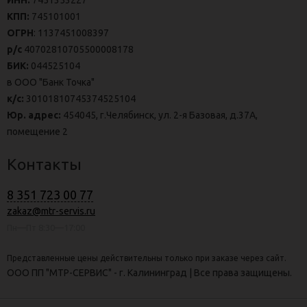
ИНН:
7451353227
КПП:
745101001
ОГРН
: 1137451008397
р/с
40702810705500008178
БИК:
044525104
в ООО "Банк Точка"
к/с:
30101810745374525104
Юр. адрес:
454045, г.Челябинск, ул. 2-я Базовая, д.37А,
помещение 2
Контакты
8 351 723 00 77
zakaz@mtr-servis.ru
Пн—Пт 8:30—17:00
Представленные цены действительны только при заказе через сайт.
ООО ПП "МТР-СЕРВИС" - г. Калининград | Все права защищены.