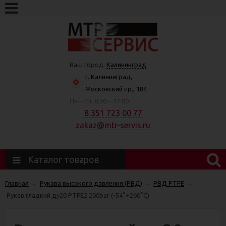
Ваш город:
Калининград
г. Калининград,
Московский пр., 184
Пн—Пт 8:30—17:00
8 351 723 00 77
zakaz@mtr-servis.ru
Каталог товаров
Главная
→
Рукава высокого давления (РВД)
→
РВД PTFE
→
Рукав гладкий ду20 PTFE2 200bar (-54°+260°С)