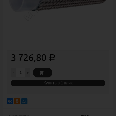
3 726,80
Р
-
+
Купить в 1 клик
Ед. измерения
пог.м.