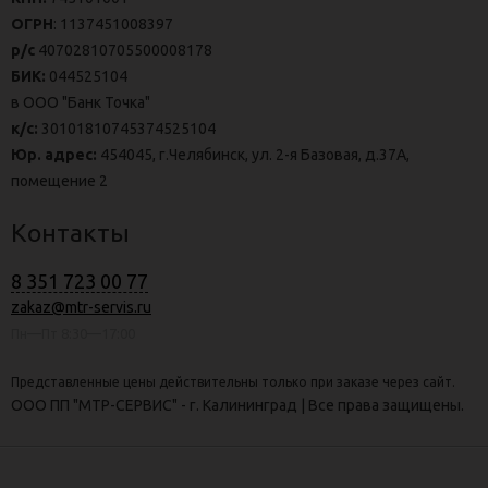
ОГРН
: 1137451008397
р/с
40702810705500008178
БИК:
044525104
в ООО "Банк Точка"
к/с:
30101810745374525104
Юр. адрес:
454045, г.Челябинск, ул. 2-я Базовая, д.37А,
помещение 2
Контакты
8 351 723 00 77
zakaz@mtr-servis.ru
Пн—Пт 8:30—17:00
Представленные цены действительны только при заказе через сайт.
ООО ПП "МТР-СЕРВИС" - г. Калининград | Все права защищены.