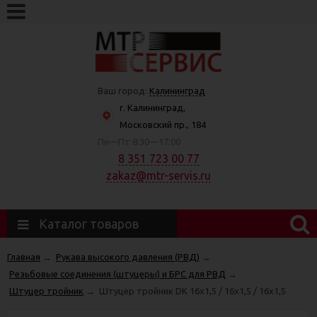
Ваш город:
Калининград
г. Калининград,
Московский пр., 184
Пн—Пт 8:30—17:00
8 351 723 00 77
zakaz@mtr-servis.ru
Каталог товаров
Главная
→
Рукава высокого давления (РВД)
→
Резьбовые соединения (штуцеры) и БРС для РВД
→
Штуцер тройник
→
Штуцер тройник DK 16х1,5 / 16х1,5 / 16х1,5