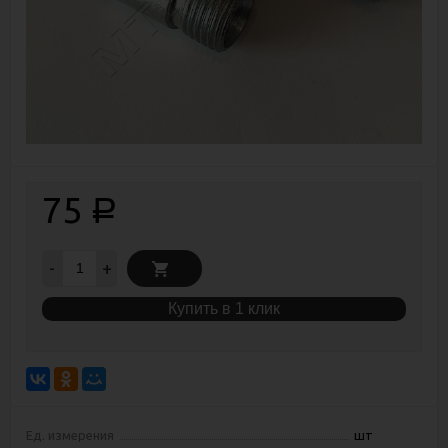
75
Р
-
+
Купить в 1 клик
Ед. измерения
шт