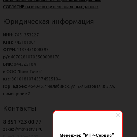
СОГЛАСИЕ на обработку персональных данных
Юридическая информация
ИНН:
7451353227
КПП:
745101001
ОГРН
: 1137451008397
р/с
40702810705500008178
БИК:
044525104
в ООО "Банк Точка"
к/с:
30101810745374525104
Юр. адрес:
454045, г.Челябинск, ул. 2-я Базовая, д.37А,
помещение 2
Контакты
8 351 723 00 77
zakaz@mtr-servis.ru
Менеджер "МТР-Сервис"
Пн—Пт 8:30—17:00