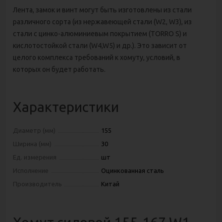
Лента, замок и винт могут быть изготовлены из стали
различного сорта (из нержавеющей стали (W2, W3), из
стали с цинко-алюминиевым покрытием (TORRO S) и
кислотостойкой стали (W4,W5) и др.). Это зависит от
целого комплекса требований к хомуту, условий, в
которых он будет работать.
Характеристики
Диаметр (мм)
155
Ширина (мм)
30
Ед. измерения
шт
Исполнение
Оцинкованная сталь
Производитель
Китай