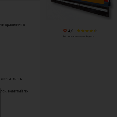
чи вращения в
 двигателя к
слой, навитый по