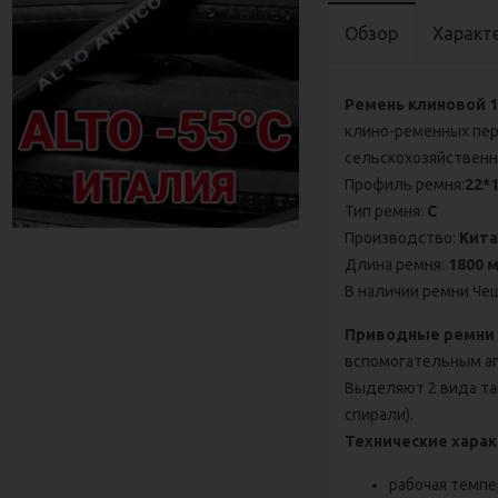
Обзор
Характ
Ремень клиновой 18
клино-ременных пер
сельскохозяйственн
Профиль ремня:
22*
Тип ремня:
C
Производство:
Кит
Длина ремня:
1800 
В наличии ремни Чеш
Приводные ремни
вспомогательным аг
Выделяют 2 вида та
спирали).
Технические харак
рабочая темпер