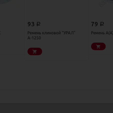
93
79
Р
Р
К
Ремень клиновой "УРАЛ"
Ремень А(А
А-1250