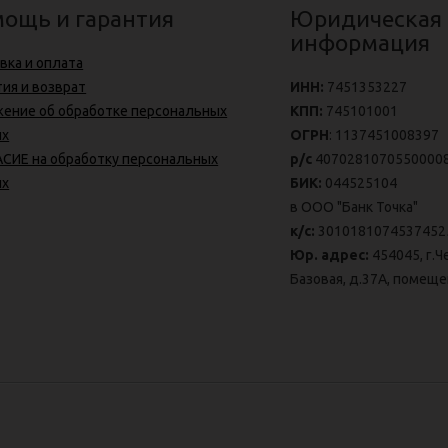
ощь и гарантия
Юридическая
информация
вка и оплата
тия и возврат
ИНН:
7451353227
ение об обработке персональных
КПП:
745101001
ых
ОГРН
: 1137451008397
СИЕ на обработку персональных
р/с
4070281070550000
ых
БИК:
044525104
в ООО "Банк Точка"
к/с:
3010181074537452
Юр. адрес:
454045, г.Ч
Базовая, д.37А, помеще