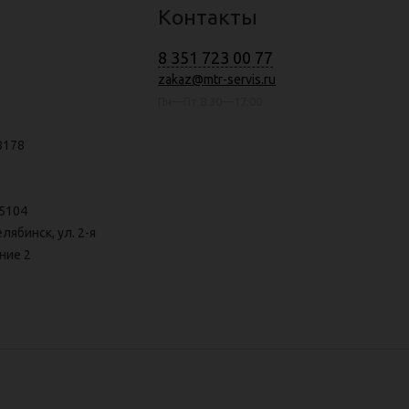
Контакты
8 351 723 00 77
zakaz@mtr-servis.ru
Пн—Пт 8:30—17:00
8178
5104
елябинск, ул. 2-я
ние 2