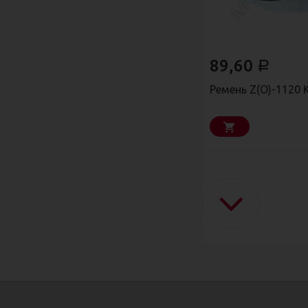
89,60
Р
Ремень Z(О)-1120 