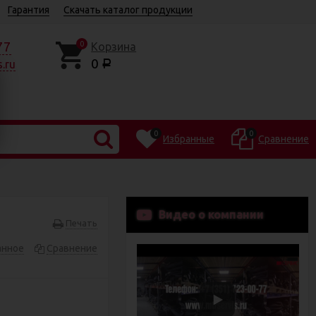
Гарантия
Скачать каталог продукции
77
0
Корзина
0
.ru
Р
0
0
Избранные
Сравнение
Видео о компании
Печать
анное
Сравнение