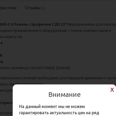
еристики
Отзывы
(0)
00-C К Ремень с профилем С (В) 22*14
предназначен для переда
едачах промышленного оборудования, станков, компрессоров и
ых агрегатов.
14
ай
мм
ского производства AVX HANSE (Globelt).
нормальных сечений необходимы для передачи движения от вала
регатам автотранспорта.
ких ремней:
кордтканевые
(многослойные) и
кордшнуровые
(1 
Внимание
теристики:
На данный момент мы не можем
гарантировать актуальность цен на ряд
атура: от -30 до +60 градусов;