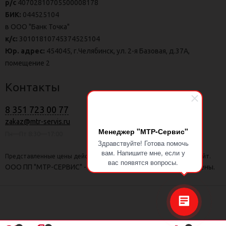
р/с
40702810705500008178
БИК:
044525104
в ООО "Банк Точка"
к/с:
30101810745374525104
Юр. адрес:
454045, г.Челябинск, ул. 2-я Базовая, д.37А,
помещение 2
Контакты
8 351 723 00 77
zakaz@mtr-servis.ru
Менеджер "МТР-Сервис"
Пн—Пт 8:30—17:00
Здравствуйте! Готова помочь
вам. Напишите мне, если у
Представленные цены действительны только при заказе через сайт.
вас появятся вопросы.
ООО ПП "МТР-СЕРВИС" - г. Калининград | Все права защищены.